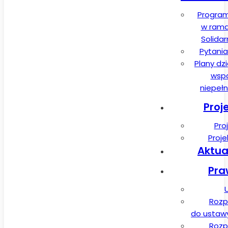
Program
w rama
Solida
Pytania
Plany dz
wspa
niepeł
Proj
Pro
Proj
Aktua
Pra
Rozp
do ustawy 
Rozp