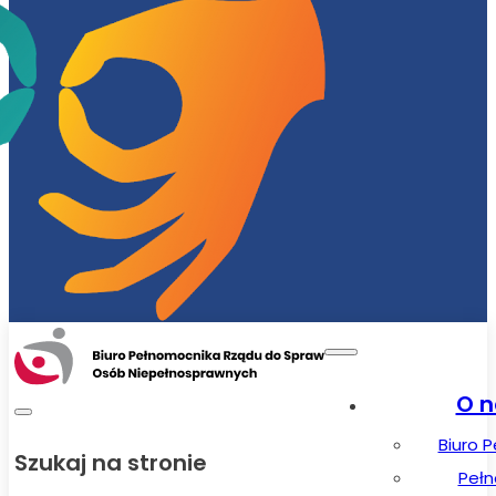
O n
Biuro 
Szukaj na stronie
Peł