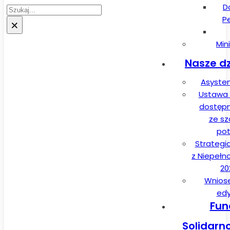
D
Szukaj
P
×
Min
Nasze dz
Asysten
Ustawa 
dostęp
ze sz
pot
Strategi
z Niepełn
20
Wnios
edy
Fun
Solidarn