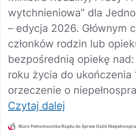
wytchnieniowa” dla Jedno
– edycja 2026. Głównym c
członków rodzin lub opie
bezpośrednią opiekę nad
roku życia do ukończenia 
orzeczenie o niepełnosp
Nabór
Czytaj dalej
wniosków
w ramach
resortowego
Biuro Pełnomocnika Rządu do Spraw Osób Niepełnospr
programu
Ministra