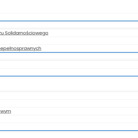
zu Solidarnościowego
 niepełnosprawnych
gowym