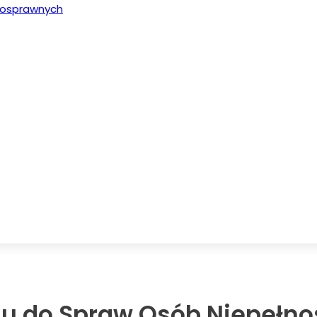
łnosprawnych
du do Spraw Osób Niepełn