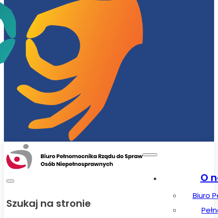
O n
Biuro 
Szukaj na stronie
Peł