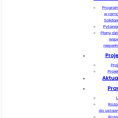
Program
w rama
Solida
Pytania
Plany dz
wspa
niepeł
Proj
Pro
Proj
Aktua
Pra
Rozp
do ustawy 
Rozp