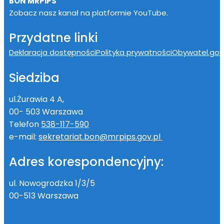
BON MRPiPS
Zobacz nasz kanał na platformie YouTube.
Przydatne linki
Deklaracja dostępności
Polityka prywatności
Obywatel.gov.
Siedziba
ul.Żurawia 4 A,
00- 503 Warszawa
Telefon
538-117-590
e-mail:
sekretariat.bon@mrpips.gov.pl
Adres korespondencyjny:
ul. Nowogrodzka 1/3/5
00-513 Warszawa