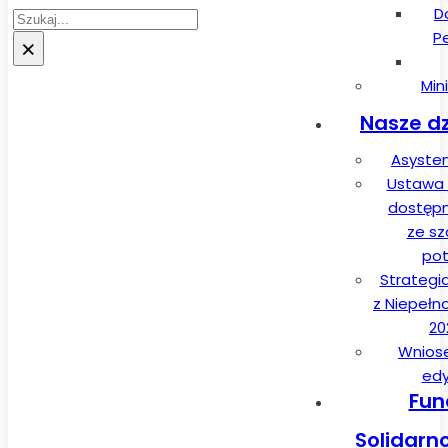
D
Szukaj
P
×
Min
Nasze dz
Asysten
Ustawa 
dostęp
ze sz
pot
Strategi
z Niepełn
20
Wnios
edy
Fun
Solidarn