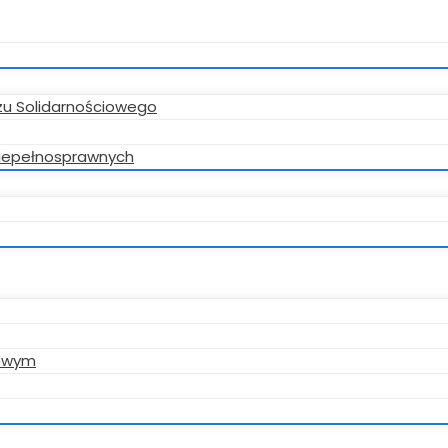
zu Solidarnościowego
 niepełnosprawnych
gowym