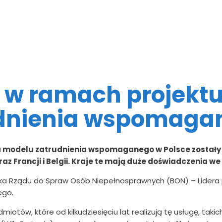
e w ramach projekt
dnienia wspomagan
a modelu zatrudnienia wspomaganego w Polsce zostały 
 oraz Francji i Belgii. Kraje te mają duże doświadczeni
ika Rządu do Spraw Osób Niepełnosprawnych (BON) – Lidera pr
ego.
otów, które od kilkudziesięciu lat realizują tę usługę, taki