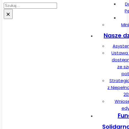
D
Szukaj
P
×
Min
Nasze dz
Asysten
Ustawa 
dostęp
ze sz
pot
Strategi
z Niepełn
20
Wnios
edy
Fun
Solidarn