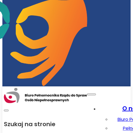
O n
Biuro 
Szukaj na stronie
Peł