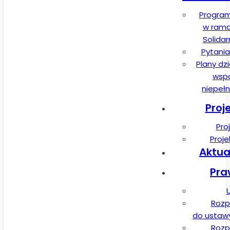
Program
w rama
Solida
Pytania
Plany dz
wspa
niepeł
Proj
Pro
Proj
Aktua
Pra
Rozp
do ustawy 
Rozp