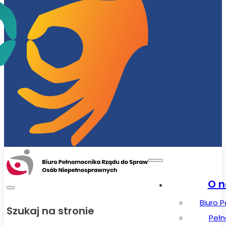
O n
Biuro 
Szukaj na stronie
Peł