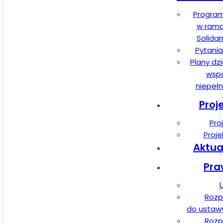
Program
w rama
Solida
Pytania
Plany dz
wspa
niepeł
Proj
Pro
Proj
Aktua
Pra
Rozp
do ustawy 
Rozp