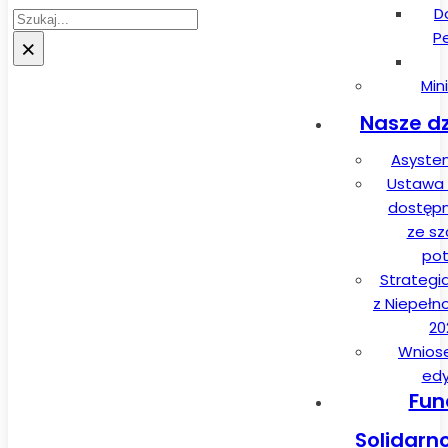
D
Szukaj
P
×
Min
Nasze dz
Asysten
Ustawa 
dostęp
ze sz
pot
Strategi
z Niepełn
20
Wnios
edy
Fun
Solidarn