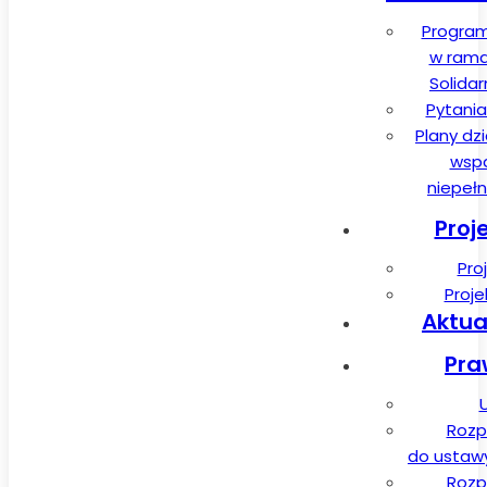
Program
w rama
Solida
Pytania
Plany dz
wspa
niepeł
Proj
Pro
Proj
Aktua
Pra
Rozp
do ustawy 
Rozp