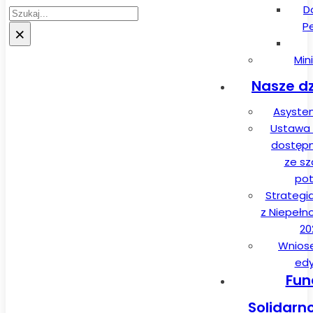
D
Szukaj
P
×
Min
Nasze dz
Asysten
Ustawa 
dostęp
ze sz
pot
Strategi
z Niepełn
20
Wnios
edy
Fun
Solidarn