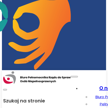
O n
Biuro 
Szukaj na stronie
Peł