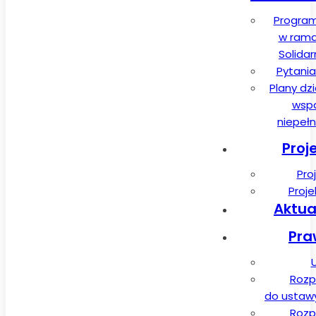
Program
w rama
Solida
Pytania
Plany dz
wspa
niepeł
Proj
Pro
Proj
Aktua
Pra
Rozp
do ustawy 
Rozp