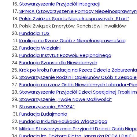
Stowarzyszenie Przyjaciół Integracji
SPINKA (Stowarzyszenie Pomocy Niepełnosprawny
Polski Związek Sportu Niepełnosprawnych „Start”
Polski Związek Emerytów, Rencistów i Inwalidów
Fundacja TUS
Koalicja na Rzecz Osób z Niepełnosprawnością
Fundacja Widzialni
Fundacja Instytut Rozwoju Regionalnego
Fundacja Szansa dla Niewidomych
Krok po kroku Fundacja na Rzecz Dzieci z Zaburzenia
Stowarzyszenie Rodzin i Opiekunów Osób z Zespołe
Fundacja na rzecz Osób Niewidomych Labrador-Pie
Stowarzyszenie Przyjaciół Dzieci Specjalnej Troski im
Stowarzyszenie „Twoje Nowe Możliwości”
Stowarzyszenie „SPOZA”
Fundacja Eudajmonia
Fundacja Inkluzja-Edukacja Włączająca
Milickie Stowarzyszenie Przyjaciół Dzieci i Osób Ni
Fundacja im. Doktora Piotra Janaszka PODAJ DALEJ