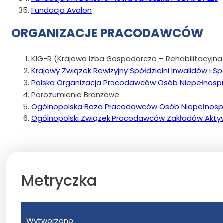
Fundacja Avalon
ORGANIZACJE PRACODAWCÓW
KIG-R (Krajowa Izba Gospodarczo – Rehabilitacyjna
Krajowy Związek Rewizyjny Spółdzielni Inwalidów i S
Polska Organizacja Pracodawców Osób Niepełnos
Porozumienie Branżowe
Ogólnopolska Baza Pracodawców Osób Niepełnos
Ogólnopolski Związek Pracodawców Zakładów Aktyw
Metryczka
Wytworzono: