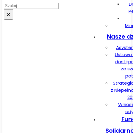
D
Szukaj
P
×
Min
Nasze dz
Asysten
Ustawa 
dostęp
ze sz
pot
Strategi
z Niepełn
20
Wnios
edy
Fun
Solidarn