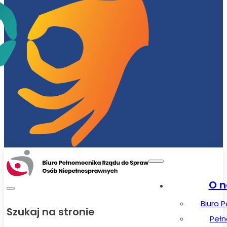
O n
Biuro 
Szukaj na stronie
Peł