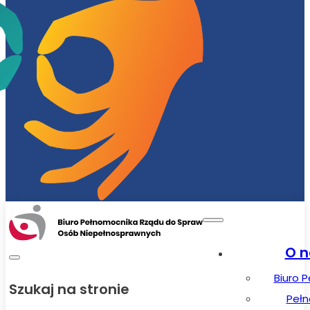
O n
Biuro 
Szukaj na stronie
Peł