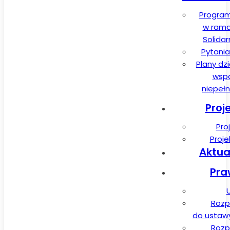
Program
w rama
Solida
Pytania
Plany dz
wspa
niepeł
Proj
Pro
Proj
Aktua
Pra
Rozp
do ustawy 
Rozp