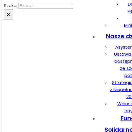
D
Szukaj
P
×
Min
Nasze dz
Asysten
Ustawa 
dostęp
ze sz
pot
Strategi
z Niepełn
20
Wnios
edy
Fun
Solidarn