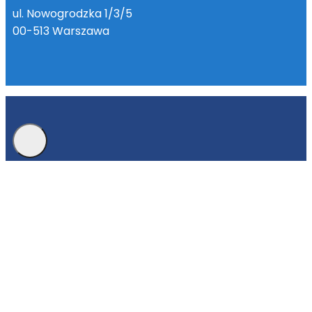
ul. Nowogrodzka 1/3/5
00-513 Warszawa