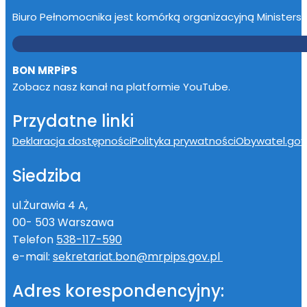
Biuro Pełnomocnika jest komórką organizacyjną Ministerstwa
BON MRPiPS
Zobacz nasz kanał na platformie YouTube.
Przydatne linki
Deklaracja dostępności
Polityka prywatności
Obywatel.gov.
Siedziba
ul.Żurawia 4 A,
00- 503 Warszawa
Telefon
538-117-590
e-mail:
sekretariat.bon@mrpips.gov.pl
Adres korespondencyjny: