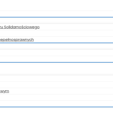
zu Solidarnościowego
 niepełnosprawnych
gowym