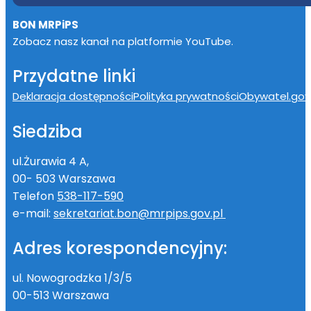
BON MRPiPS
Zobacz nasz kanał na platformie YouTube.
Przydatne linki
Deklaracja dostępności
Polityka prywatności
Obywatel.gov.
Siedziba
ul.Żurawia 4 A,
00- 503 Warszawa
Telefon
538-117-590
e-mail:
sekretariat.bon@mrpips.gov.pl
Adres korespondencyjny:
ul. Nowogrodzka 1/3/5
00-513 Warszawa