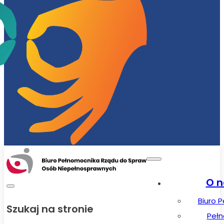
O n
Biuro 
Szukaj na stronie
Peł