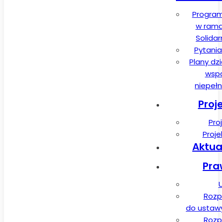
Program
w rama
Solida
Pytania
Plany dz
wspa
niepeł
Proj
Pro
Proj
Aktua
Pra
Rozp
do ustawy 
Rozp