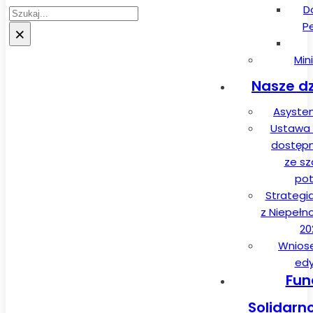
D
Szukaj
P
×
Min
Nasze dz
Asysten
Ustawa 
dostęp
ze sz
pot
Strategi
z Niepełn
20
Wnios
edy
Fun
Solidarn