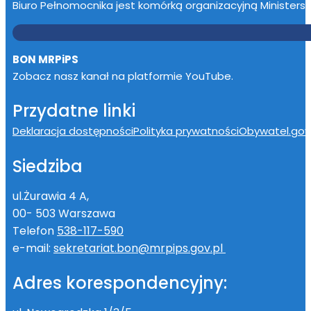
Biuro Pełnomocnika jest komórką organizacyjną Ministerstwa
BON MRPiPS
Zobacz nasz kanał na platformie YouTube.
Przydatne linki
Deklaracja dostępności
Polityka prywatności
Obywatel.gov.
Siedziba
ul.Żurawia 4 A,
00- 503 Warszawa
Telefon
538-117-590
e-mail:
sekretariat.bon@mrpips.gov.pl
Adres korespondencyjny: