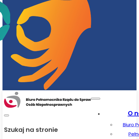
O n
Biuro 
Szukaj na stronie
Peł