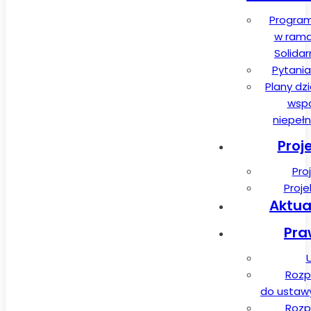
Program
w rama
Solida
Pytania
Plany dz
wspa
niepeł
Proj
Pro
Proj
Aktua
Pra
Rozp
do ustawy 
Rozp