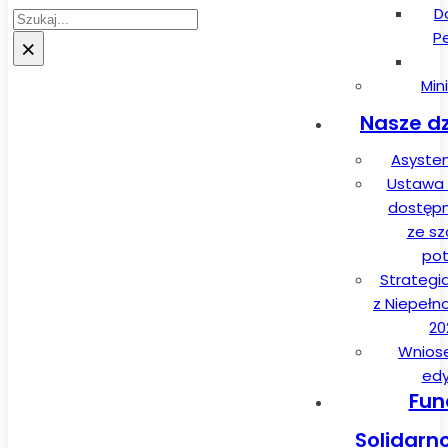
D
Szukaj
P
×
Min
Nasze dz
Asysten
Ustawa 
dostęp
ze sz
pot
Strategi
z Niepełn
20
Wnios
edy
Fun
Solidarn