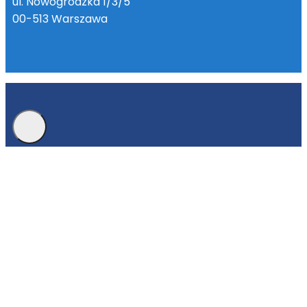
ul. Nowogrodzka 1/3/5
00-513 Warszawa