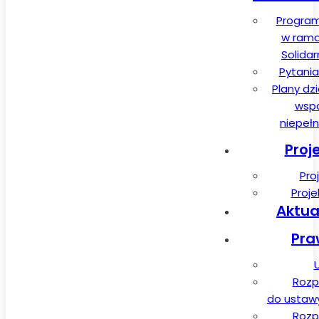
Program
w rama
Solida
Pytania
Plany dz
wspa
niepeł
Proj
Pro
Proj
Aktua
Pra
Rozp
do ustawy 
Rozp