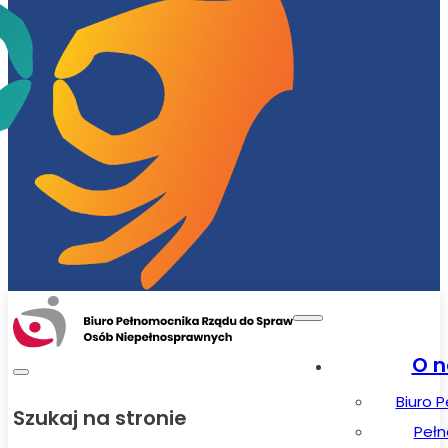
O n
Biuro 
Szukaj na stronie
Peł