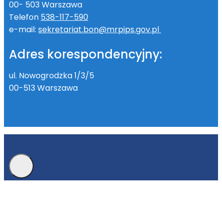
00- 503 Warszawa
Telefon
538-117-590
e-mail:
sekretariat.bon@mrpips.gov.pl
Adres korespondencyjny:
ul. Nowogrodzka 1/3/5
00-513 Warszawa