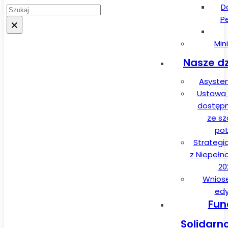
D
Szukaj
P
×
Min
Nasze dz
Asysten
Ustawa 
dostęp
ze sz
pot
Strategi
z Niepełn
20
Wnios
edy
Fun
Solidarn