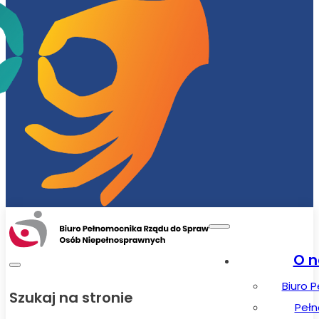
O n
Biuro 
Szukaj na stronie
Peł