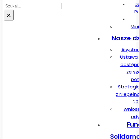
D
Szukaj
P
×
Min
Nasze dz
Asysten
Ustawa 
dostęp
ze sz
pot
Strategi
z Niepełn
20
Wnios
edy
Fun
Solidarn