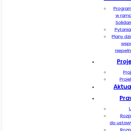
Program
w rama
Solida
Pytania
Plany dz
wspa
niepeł
Proj
Pro
Proj
Aktua
Pra
Rozp
do ustawy 
Rozp