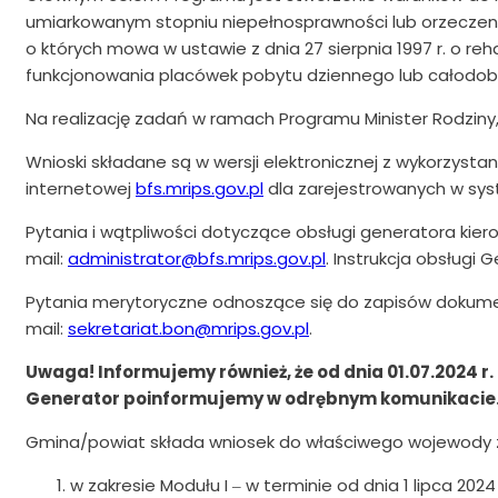
umiarkowanym stopniu niepełnosprawności lub orzeczen
o których mowa w ustawie z dnia 27 sierpnia 1997 r. o re
funkcjonowania placówek pobytu dziennego lub całodo
Na realizację zadań w ramach Programu Minister Rodziny,
Wnioski składane są w wersji elektronicznej z wykorzys
internetowej
bfs.mrips.gov.pl
dla zarejestrowanych w sys
Pytania i wątpliwości dotyczące obsługi generatora ki
mail:
administrator@bfs.mrips.gov.pl
. Instrukcja obsługi 
Pytania merytoryczne odnoszące się do zapisów dokumen
mail:
sekretariat.bon@mrips.gov.pl
.
Uwaga! Informujemy również, że od dnia 01.07.2024 r
Generator poinformujemy w odrębnym komunikacie
Gmina/powiat składa wniosek do właściwego wojewody za
w zakresie Modułu I ‒ w terminie od dnia 1 lipca 2024 r