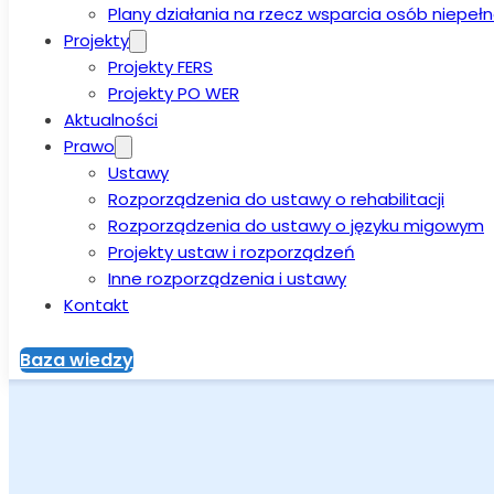
Plany działania na rzecz wsparcia osób niepe
Projekty
Projekty FERS
Projekty PO WER
Aktualności
Prawo
Ustawy
Rozporządzenia do ustawy o rehabilitacji
Rozporządzenia do ustawy o języku migowym
Projekty ustaw i rozporządzeń
Inne rozporządzenia i ustawy
Kontakt
Baza wiedzy
Strona główna
>
Fundusz Solidarnościowy
>
Programy realizow
Program resortowy Ministra Rodziny, Pracy i Polityki Społec
Nabór wniosków w ramach resortowego programu Ministra Rodz
Terytorialnego – edycja 2026