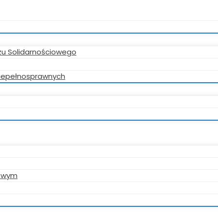
zu Solidarnościowego
 niepełnosprawnych
gowym