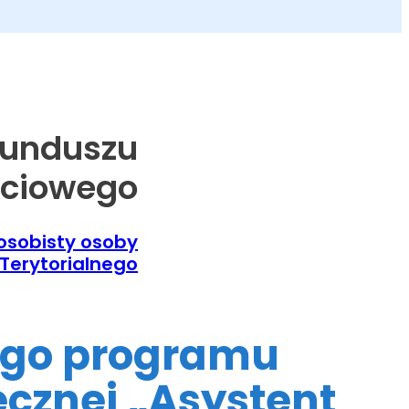
Funduszu
ściowego
 osobisty osoby
Terytorialnego
ego programu
łecznej „Asystent