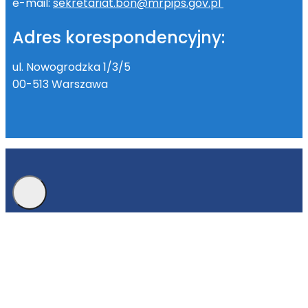
e-mail:
sekretariat.bon@mrpips.gov.pl
Adres korespondencyjny:
ul. Nowogrodzka 1/3/5
00-513 Warszawa