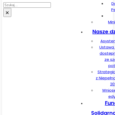
D
Szukaj
P
×
Min
Nasze dz
Asysten
Ustawa 
dostęp
ze sz
pot
Strategi
z Niepełn
20
Wnios
edy
Fun
Solidarn