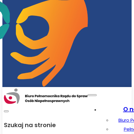
O n
Biuro 
Szukaj na stronie
Peł