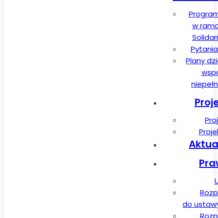
Program
w rama
Solida
Pytania
Plany dz
wspa
niepeł
Proj
Pro
Proj
Aktua
Pra
Rozp
do ustawy 
Rozp