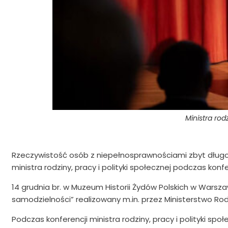
Ministra rod
Rzeczywistość osób z niepełnosprawnościami zbyt długo
ministra rodziny, pracy i polityki społecznej podczas ko
14 grudnia br. w Muzeum Historii Żydów Polskich w Warsz
samodzielności” realizowany m.in. przez Ministerstwo Rodzi
Podczas konferencji ministra rodziny, pracy i polityki sp