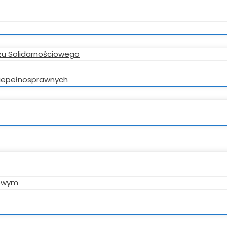
zu Solidarnościowego
 niepełnosprawnych
gowym