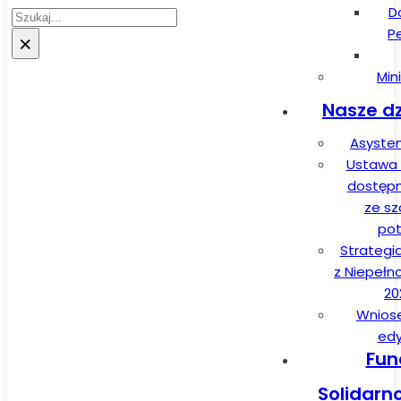
D
Szukaj
P
×
Min
Nasze dz
Asysten
Ustawa 
dostęp
ze sz
pot
Strategi
z Niepełn
20
Wnios
edy
Fun
Solidarn