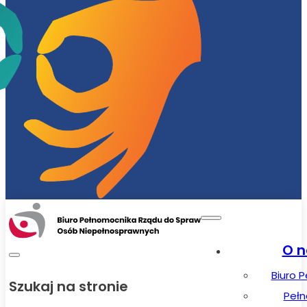
O n
Biuro 
Szukaj na stronie
Peł