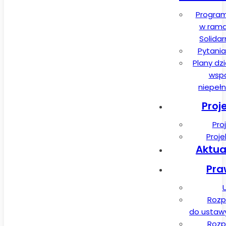
Program
w rama
Solida
Pytania
Plany dz
wspa
niepeł
Proj
Pro
Proj
Aktua
Pra
Rozp
do ustawy 
Rozp