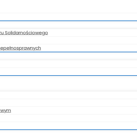
zu Solidarnościowego
 niepełnosprawnych
gowym