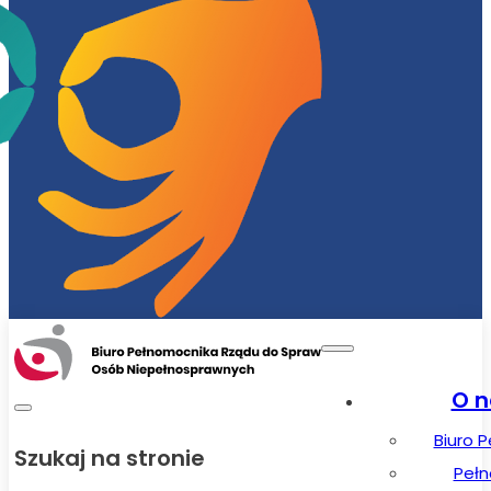
O n
Biuro 
Szukaj na stronie
Peł