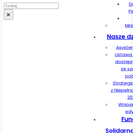
D
Szukaj
P
×
Min
Nasze dz
Asysten
Ustawa 
dostęp
ze sz
pot
Strategi
z Niepełn
20
Wnios
edy
Fun
Solidarn