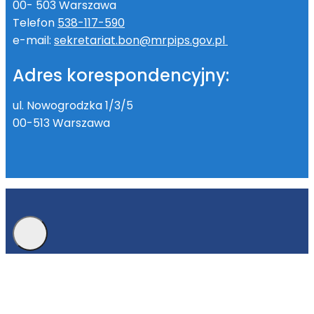
00- 503 Warszawa
Telefon
538-117-590
e-mail:
sekretariat.bon@mrpips.gov.pl
Adres korespondencyjny:
ul. Nowogrodzka 1/3/5
00-513 Warszawa