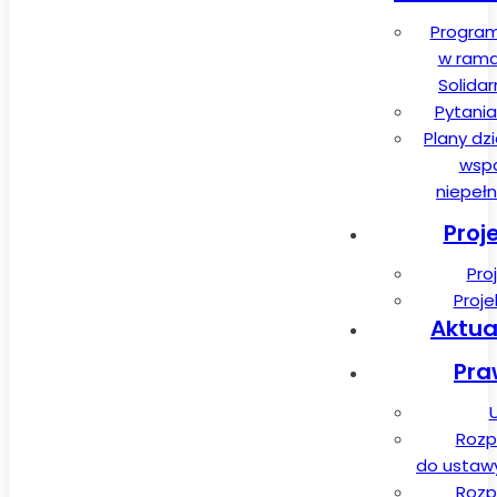
Program
w rama
Solida
Pytania
Plany dz
wspa
niepeł
Proj
Pro
Proj
Aktua
Pra
Rozp
do ustawy 
Rozp