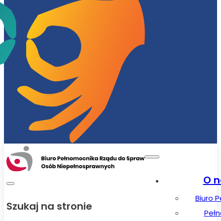
O n
Biuro 
Szukaj na stronie
Peł