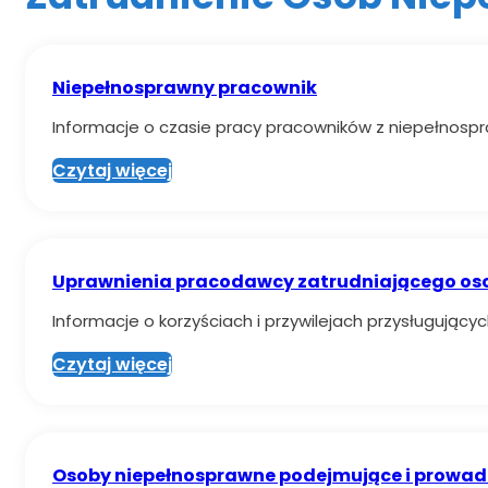
Niepełnosprawny pracownik
Informacje o czasie pracy pracowników z niepełnosp
Czytaj więcej
Uprawnienia pracodawcy zatrudniającego os
Informacje o korzyściach i przywilejach przysługuj
Czytaj więcej
Osoby niepełnosprawne podejmujące i prowadz