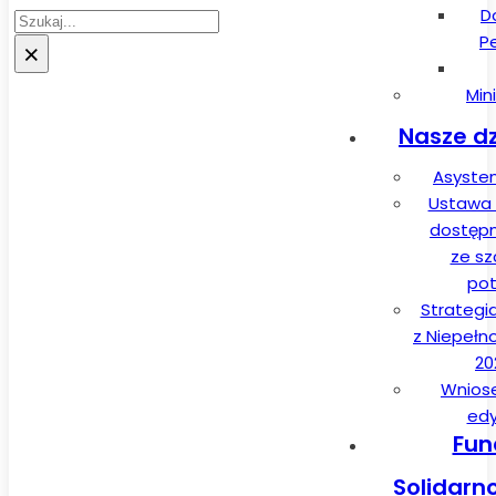
D
Szukaj
P
×
Min
Nasze dz
Asysten
Ustawa 
dostęp
ze sz
pot
Strategi
z Niepełn
20
Wnios
edy
Fun
Solidarn