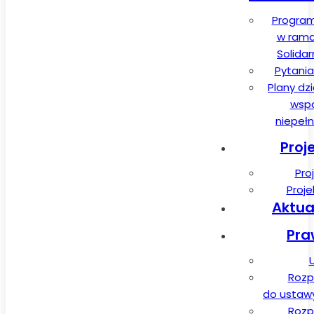
Program
w rama
Solida
Pytania
Plany dz
wspa
niepeł
Proj
Pro
Proj
Aktua
Pra
Rozp
do ustawy 
Rozp