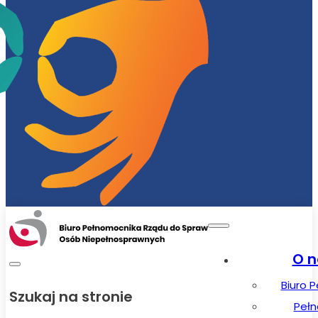
O n
Biuro 
Szukaj na stronie
Peł