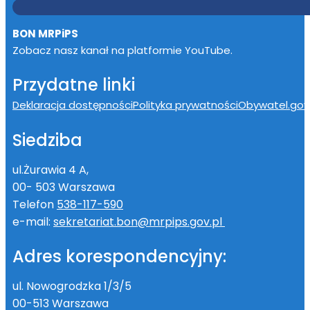
BON MRPiPS
Zobacz nasz kanał na platformie YouTube.
Przydatne linki
Deklaracja dostępności
Polityka prywatności
Obywatel.gov.
Siedziba
ul.Żurawia 4 A,
00- 503 Warszawa
Telefon
538-117-590
e-mail:
sekretariat.bon@mrpips.gov.pl
Adres korespondencyjny:
ul. Nowogrodzka 1/3/5
00-513 Warszawa