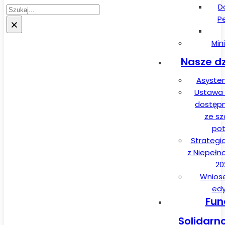
D
Szukaj
P
×
Min
Nasze dz
Asysten
Ustawa 
dostęp
ze sz
pot
Strategi
z Niepełn
20
Wnios
edy
Fun
Solidarn