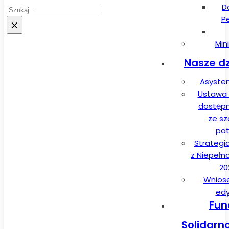
D
Szukaj
P
×
Min
Nasze dz
Asysten
Ustawa 
dostęp
ze sz
pot
Strategi
z Niepełn
20
Wnios
edy
Fun
Solidarn