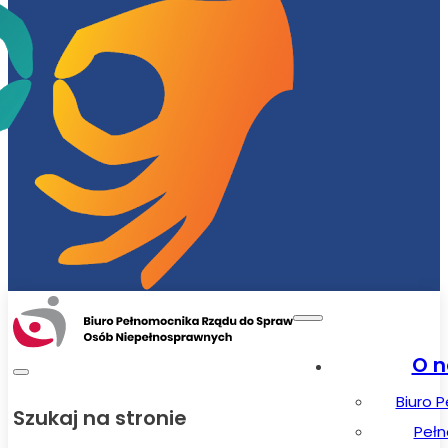
O n
Biuro 
Szukaj na stronie
Peł