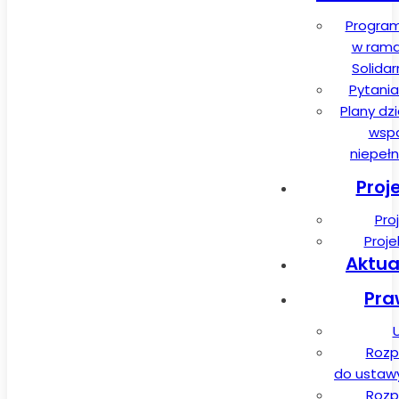
Program
w rama
Solida
Pytania
Plany dz
wspa
niepeł
Proj
Pro
Proj
Aktua
Pra
Rozp
do ustawy 
Rozp