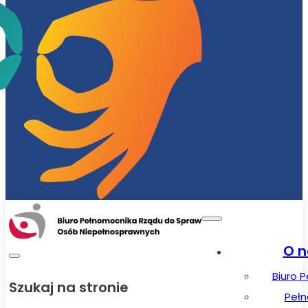
O n
Biuro 
Szukaj na stronie
Peł