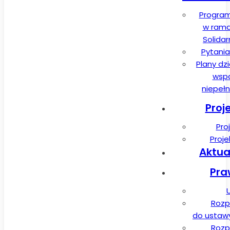
Program
w rama
Solida
Pytania
Plany dz
wspa
niepeł
Proj
Pro
Proj
Aktua
Pra
Rozp
do ustawy 
Rozp