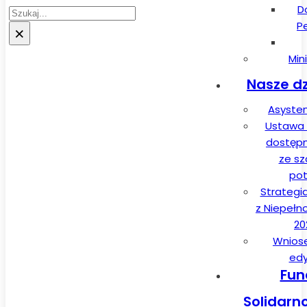
D
Szukaj
P
×
Min
Nasze dz
Asysten
Ustawa 
dostęp
ze sz
pot
Strategi
z Niepełn
20
Wnios
edy
Fun
Solidarn