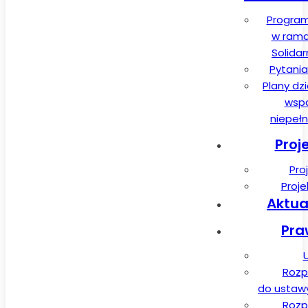
Program
w rama
Solida
Pytania
Plany dz
wspa
niepeł
Proj
Pro
Proj
Aktua
Pra
Rozp
do ustawy 
Rozp