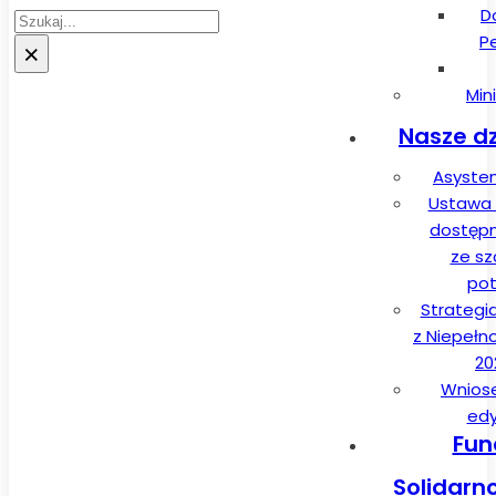
D
Szukaj
P
×
Min
Nasze dz
Asysten
Ustawa 
dostęp
ze sz
pot
Strategi
z Niepełn
20
Wnios
edy
Fun
Solidarn