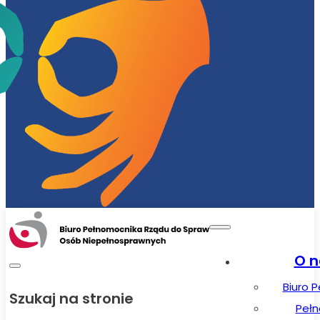
O n
Biuro 
Szukaj na stronie
Peł