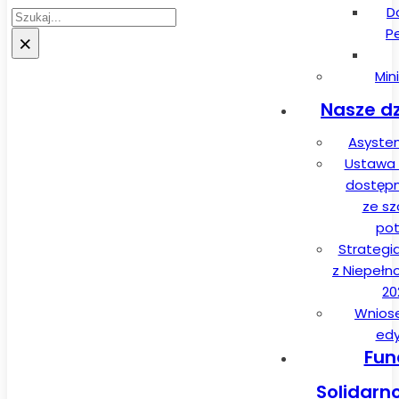
D
Szukaj
P
×
Min
Nasze dz
Asysten
Ustawa 
dostęp
ze sz
pot
Strategi
z Niepełn
20
Wnios
edy
Fun
Solidarn