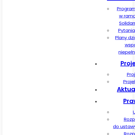
Program
w rama
Solida
Pytania
Plany dz
wspa
niepeł
Proj
Pro
Proj
Aktua
Pra
Rozp
do ustawy 
Rozp