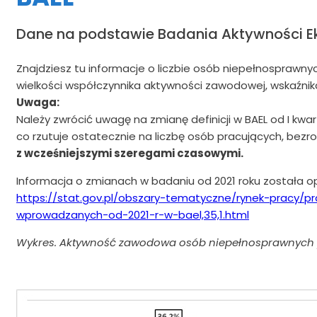
Dane na podstawie Badania Aktywności E
Znajdziesz tu informacje o liczbie osób niepełnospraw
wielkości współczynnika aktywności zawodowej, wskaźnik
Uwaga:
Należy zwrócić uwagę na zmianę definicji w BAEL od I kwar
co rzutuje ostatecznie na liczbę osób pracujących, bezr
z wcześniejszymi szeregami czasowymi.
Informacja o zmianach w badaniu od 2021 roku została o
https://stat.gov.pl/obszary-tematyczne/rynek-pracy
wprowadzanych-od-2021-r-w-bael,35,1.html
Wykres. Aktywność zawodowa osób niepełnosprawnych pra