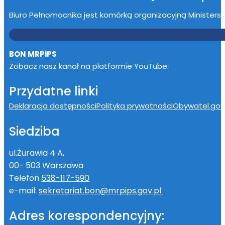
Biuro Pełnomocnika jest komórką organizacyjną Ministerstwa
BON MRPiPS
Zobacz nasz kanał na platformie YouTube.
Przydatne linki
Deklaracja dostępności
Polityka prywatności
Obywatel.gov.
Siedziba
ul.Żurawia 4 A,
00- 503 Warszawa
Telefon
538-117-590
e-mail:
sekretariat.bon@mrpips.gov.pl
Adres korespondencyjny: