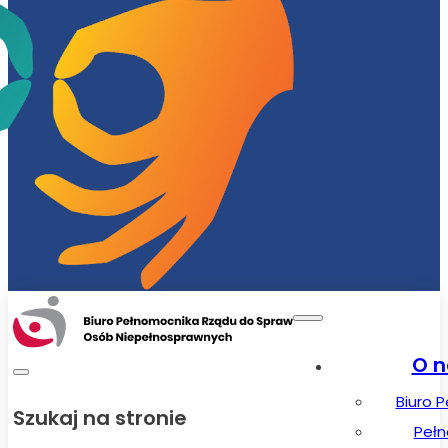
O n
Biuro 
Szukaj na stronie
Peł